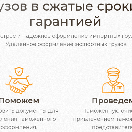
узов в сжатые срок
гарантией
строе и надежное оформление импортных гру
Удаленное оформление экспортных грузов
Заповніть форму
Залиште заявку
І ми передзвонимо Вам протягом дня
І отримайте професійну консультацію
Поможем
Проведе
овить документы для
Таможенную очи
ления таможенного
привлечением тамо
оформления.
представител