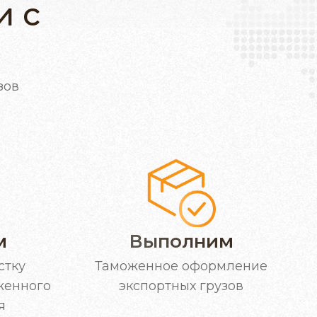
и с
зов
Выполним
м
Таможенное оформление
стку
экспортных грузов
женного
я