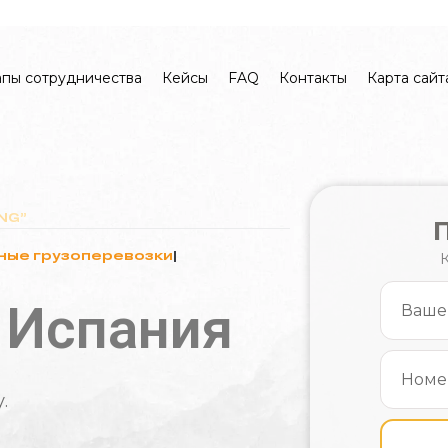
ua
eng
апы сотрудничества
Кейсы
FAQ
Контакты
Карта сайт
NG”
ые грузоперевозки
|
 Испания
ния