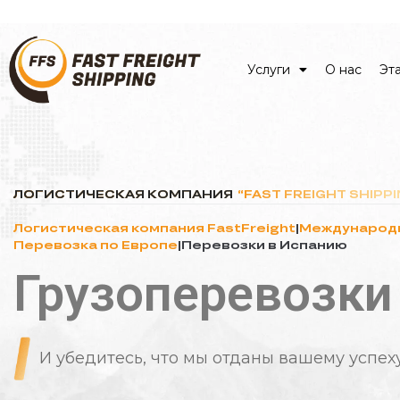
Услуги
О нас
Эт
Услуги
ЛОГИСТИЧЕСКАЯ КОМПАНИЯ
“FAST FREIGHT SHIPPI
О нас
Логистическая компания FastFreight
|
Международн
Этапы сотрудничества
Перевозка по Европе
|
Перевозки в Испанию
Грузоперевозки
Кейсы
FAQ
С
широким
покрытием
и
надежными
Контакты
партнерами
для
эффективного
перемеще
вашего
груза