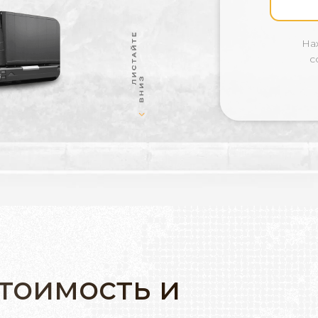
На
с
тоимость и