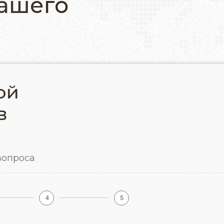
вашего
ой
в
 вопроса
4
5