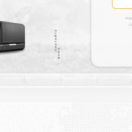
ния
На
с