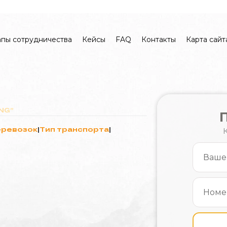
ua
eng
апы сотрудничества
Кейсы
FAQ
Контакты
Карта сайт
NG”
еревозок
|
Тип транспорта
|