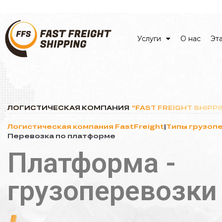
Услуги
О нас
Эт
Услуги
ЛОГИСТИЧЕСКАЯ КОМПАНИЯ
“FAST FREIGHT SHIPPI
О нас
Логистическая компания FastFreight
|
Типы грузоп
Этапы сотрудничества
Перевозка по платформе
Платформа -
Кейсы
FAQ
грузоперевозки
Контакты