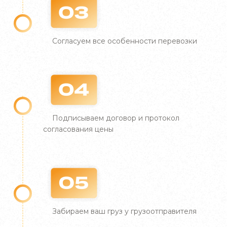
Комплексный подход. Предлагаем полный
І отримайте професійну консультацію
І ми передзвонимо Вам протягом дня
спектр услуг, включая оформление всех
необходимых документов, таможенное
Согласуем все особенности перевозки
оформление, страхование груза и
сопровождение на всех этапах перевозки.
Широкая география доставки.
Осуществляем перевозки вина и прочей
алкогольной продукции по Украине и за ее
пределами.
ОТРИМАТИ КОНСУЛЬТАЦІЮ
ВІДПРАВИТИ ДАНІ
Подписываем договор и протокол
согласования цены
Индивидуальный подход к каждому
клиенту. Разрабатываем индивидуальные
Натискаючи кнопку
Натискаючи кнопку
”Отримати консультацію”,
”Отримати консультацію”,
решения для каждого заказа, учитывая
ви погоджуєтесь з “Політикою щодо обробки
ви погоджуєтесь з “Політикою щодо обробки
особенности груза и требования клиента,
персональних даних”.
персональних даних”.
что позволяет предложить наилучшие
условия транспортировки.
Забираем ваш груз у грузоотправителя
Выбирая «Фаст Фрейт Шиппинг», вы получаете