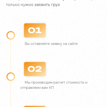
ресурсами для обеспечения безопасной и
только нужно заявить груз
своевременной доставки вашего груза. Плюсы
работы с нами:
Специализация и опыт. Мы имеем большой
опыт работы с алкогольной продукцией и
знаем все тонкости и особенности
транспортировки пива, вина и крепких
Вы оставляете заявку на сайте
напитков. Наши специалисты обеспечат
соблюдение всех стандартов безопасности и
качества.
Современное оборудование. Наш автопарк
оснащен современными транспортными
средствами, включая рефрижераторы и
Мы производим расчет стоимости и
изотермические фургоны, которые
отправляем вам КП
гарантируют сохранность вашего груза в
любых условиях.
Заповніть форму
Залиште заявку