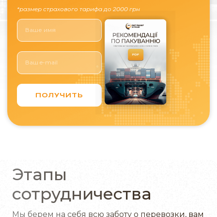
важными критериями. Лучше выбирать
*размер страхового тарифа до 2000 грн
компанию с проверенной репутацией и
положительными отзывами.
Если вас интересует перевозка пива
автомобильным транспортом или другие виды
доставки алкоголя, оставляйте заявку на нашем
сайте. Менеджер быстро перезвонит и
ПОЛУЧИТЬ
проконсультирует по цене, срокам и другим
вопросам.
Перевозка алкоголя транспортной
компанией «Фаст Фрейт Шиппинг»
Этапы
Сотрудничество с «Фаст Фрейт Шиппинг» при
перевозке алкогольной продукции имеет
сотрудничества
множество преимуществ. Наша компания
обладает необходимой квалификацией и
Мы берем на себя всю заботу о перевозки, вам