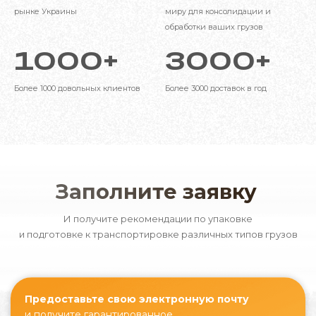
рынке Украины
миру для консолидации и
оптимизировать маршруты, что особенно
обработки ваших грузов
важно для скоропортящихся и срочных
товаров.
1000
+
3000
+
Снижаются общие расходы на логистику, так
Более 1000
довольных клиентов
Более 3000 доставок в год
как можно выбирать наиболее
экономичный вид транспорта на каждом
этапе. Использование нескольких видов
транспорта также снижает риск задержки и
повреждения груза, что повышает
надежность поставок.
Заполните заявку
Гибкость в условиях изменения рыночной
И получите рекомендации по упаковке
ситуации позволяет подбирать
и подготовке к транспортировке различных типов грузов
оптимальные решения для доставки разных
видов товаров.
Оптимизация маршрутов и использование
Предоставьте свою электронную почту
экологичного транспорта способствует
и получите гарантированное