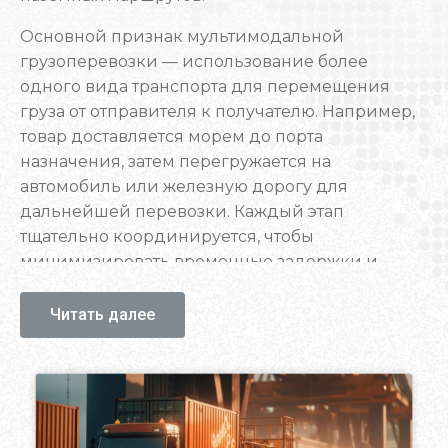
Основной признак мультимодальной
грузоперевозки — использование более
одного вида транспорта для перемещения
груза от отправителя к получателю. Например,
товар доставляется морем до порта
назначения, затем перегружается на
автомобиль или железную дорогу для
дальнейшей перевозки. Каждый этап
тщательно координируется, чтобы
минимизировать временные задержки и
обеспечить максимальную эффективность
логистической цепочки.
Читать далее
Мультимодальные грузовые перевозки
применяются для оптимизации затрат и
времени доставки, особенно когда прямые
маршруты ограничены. Также предоставляют