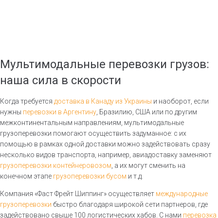
Перевозка грузов до 5 тонн
Доставка грузов в Австрию
Перегрузка в портах
Доставка грузов из франции
Оформление деклараций
Перевозки в Бельгию
Логистическая компания сайт
Грузоперевозки Болгария
Транспортировка фруктов
Доставка грузов в
Великобританию
Перевозки украина италия
Мультимодальные перевозки грузов:
Грузоперевозки в Данию
Услуги складской логистики киев
наша сила в скорости
Грузоперевозки в Эстонию
Доставка грузов в корею
Международные
Когда требуется
доставка в Канаду из Украины
и наоборот, если
Бортовые грузоперевозки
грузоперевозки Латвия
нужны
перевозки в Аргентину
, Бразилию, США или по другим
Негабаритные перевозки
Грузоперевозки в Литву
межконтинентальным направлениям, мультимодальные
Грузоперевозки в австрию
грузоперевозки помогают осуществить задуманное: с их
Перевозки в Германию
помощью в рамках одной доставки можно задействовать сразу
Перевозка грузов 20 т
Грузоперевозки Португалия
несколько видов транспорта, например, авиадоставку заменяют
Грузы в китай
Грузоперевозки Румыния
грузоперевозки контейнеровозом
, а их могут сменить на
Доставка грузов рефрижератор
конечном этапе
грузоперевозки бусом
и т.д.
Грузоперевозки Словакия
Доставка из турции в киев
Компания «Фаст Фрейт Шиппинг» осуществляет
международные
Грузоперевозки Словения
грузоперевозки
быстро благодаря широкой сети партнеров, где
Перевозка грузов из европы в украину
Грузоперевозки Венгрия
задействовано свыше 100 логистических хабов. С нами
перевозка