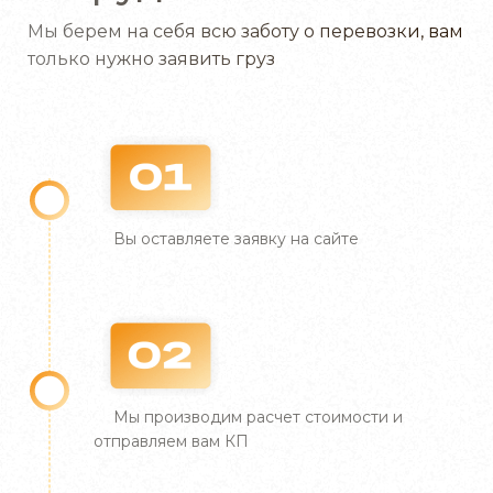
Шиппинг»
Мы берем на себя всю заботу о перевозки, вам
только нужно заявить груз
Мультимодальные перевозки грузов от
компании «Фаст Фрейт Шиппинг» — это
надежное решение для быстрой и безопасной
доставки. Предлагаем оперативное
оформление импортных и экспортных товаров,
гарантируя соответствие процедур
Вы оставляете заявку на сайте
законодательным требованиям. Наши услуги
включают:
таможенное оформление в сжатые сроки с
гарантией;
удаленное оформление экспортных грузов;
Мы производим расчет стоимости и
подготовку и оформление разрешительных
отправляем вам КП
документов;