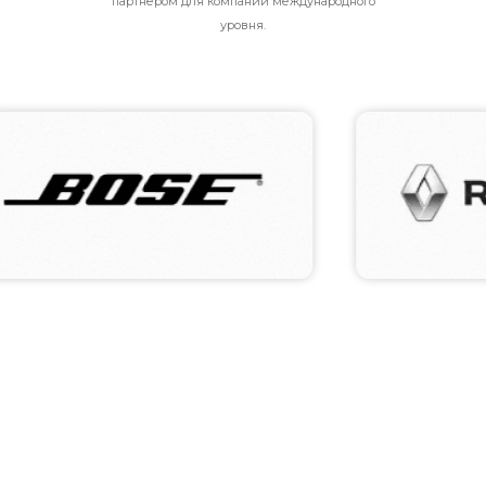
партнером для компаний международного
уровня.