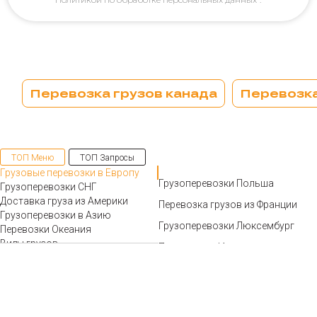
Перевозка грузов канада
Перевозка
ТОП Меню
ТОП Запросы
Грузовые перевозки в Европу
Грузоперевозки Польша
Грузоперевозки СНГ
Доставка груза из Америки
Перевозка грузов из Франции
Грузоперевозки в Азию
Грузоперевозки Люксембург
Перевозки Океания
Виды грузов
Перевозки в Ирландию
Международные автоперевозки киев
Вес грузоперевозки
Перевозки в Испанию
Тип транспорта
Грузоперевозки в швецию
Перевозка агропродукции
Международные
Автомобильные перевозки из германии
Складские услуги
грузоперевозки Италия
Таможенное оформление грузов