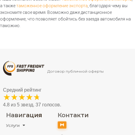
Перевозка сборных грузов
а также
таможенное оформление экспорта
, благодаря чему вы
экономите свое время. Возможно даже дистанционное
Транспортировка кабеля
оформление, что позволяет обойтись без заезда автомобиля на
Транспортировка лодок
таможню.
Перевозка косметики
Перевозка медикаментов
Перевозка металла
Перевозка погрузчиков
Перевозки нефтепродуктов
Договор публичной оферты
Перевозка опасных грузов
Перевозки негабаритных
Средний рейтинг
грузов
★
★
★
★
★
Перевозка оборудования
4.8 из 5 звезд. 37 голосов.
Перевозка ЖБИ
Навигация
Контакти
Перевозка спецтехники
Услуги
Перевозка силовых
трансформаторов