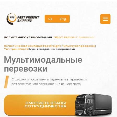
ua
eng
ua
eng
ЛОГИСТИЧЕСКАЯ КОМПАНИЯ
“FAST FREIGHT SHIPPING”
Услуги
Логистическая компания FastFreight
|
Типы грузоперевозок
|
О нас
Тип транспорта
|
Мультимодальные перевозки
Мультимодальные
Этапы сотрудничества
перевозки
Кейсы
FAQ
партнерами
надежными
и
покрытием
широким
С
эффективного
перемещения
вашего
груза
для
Контакты
СМОТРЕТЬ ЭТАПЫ
СОТРУДНИЧЕСТВА