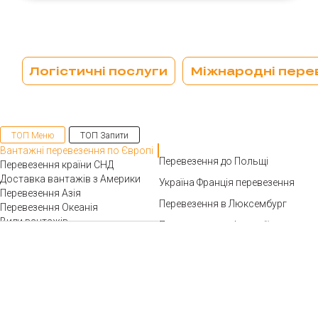
Логістичні послуги
Міжнародні перев
ТОП Меню
ТОП Запити
Вантажні перевезення по Європі
Перевезення до Польщі
Перевезення країни СНД
Доставка вантажів з Америки
Україна Франція перевезення
Перевезення Азія
Перевезення в Люксембург
Перевезення Океанія
Види вантажів
Перевезення до Ірландії
Митне оформлення при імпорті
Вага вантажоперевезення
Перевезення Іспанія Україна
Тип транспорту
Перевезення в болгарію
Перевезення агропродукції
Україна Італія перевезення
Ціна перевезення вантажів
Складські послуги
Перевезення в Австрію
Митне оформлення
Доставка з чехії в україну
Перевантаження в портах
Перевезення Україна Бельгія
Перевезення до німеччини