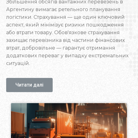
Збільшення обсягів вантажних перевезень в
Аргентину вимагає ретельного планування
логістики. Страхування — ще один ключовий
аспект, який мінімізує ризики пошкодження
або втрати товару. Обов'язкове страхування
захищає перевізника від частини фінансових
втрат, добровільне — гарантує отримання
додаткових переваг у випадку екстремальних
ситуацій.
Логістичні аспекти
Читати далі
вантажоперевезень Україна-
Аргентина
Основним транспортним коридором є
морське сполучення, що має високу
ефективність та економічність. Вибір
транспортного засобу залежить від типу