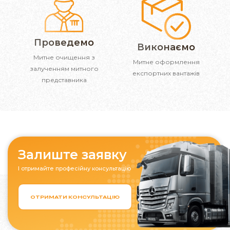
Проведемо
Виконаємо
Митне очищення з
Митне оформлення
залученням митного
експортних вантажів
представника
Залиште заявку
І отримайте професійну консультацію
ОТРИМАТИ КОНСУЛЬТАЦІЮ