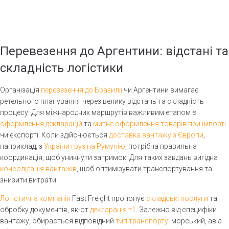
Оформлення декларацій
Перевезення в Болгарію
Логістична компанія львів
Доставка з Англії в Україну
Перевезення італія україна
Перевезення до Данії
Перевізник бельгія україна
Перевезення до Аргентини: відстані та
Перевезення до Естонії
Вартість перевезення фура 1 км
складність логістики
Перевезення до Латвії
Митне оформлення товару
Перевезення Литва Україна
Організація
перевезення до Бразилії
чи Аргентини вимагає
Перевезення негабариту
ретельного планування через велику відстань та складність
Вантажні перевезення Україна
Вантажні перевезення європа
Німеччина
процесу. Для міжнародних маршрутів важливим етапом є
Перевезення вантажу венгрія
оформлення декларацій
та
митне оформлення товарів при імпорті
Перевезення Україна
Португалія
чи експорті. Коли здійснюється
доставка вантажу з Європи
,
З украіни груз на румунію
наприклад, з
Украіни груз на Румунію
, потрібна правильна
Вантажні перевезення на
Вантажні перевезення рефрижератор
Румунію
координація, щоб уникнути затримок. Для таких завдань вигідна
Транспортування лікарських засобів
консолідація вантажів
, щоб оптимізувати транспортування та
Україна Словаччина
знизити витрати.
перевезення
Перевезення в францію
Перевезення до Словенії
Логістична компанія
Fast Freight пропонує
складські послуги
та
Перевезення україна фінляндія
обробку документів, як-от
декларація т1
. Залежно від специфіки
Перевізники Угорщина Україна
Україна швеція перевезення
вантажу, обирається відповідний
тип транспорту
: морський, авіа
Україна Фінляндія перевезення