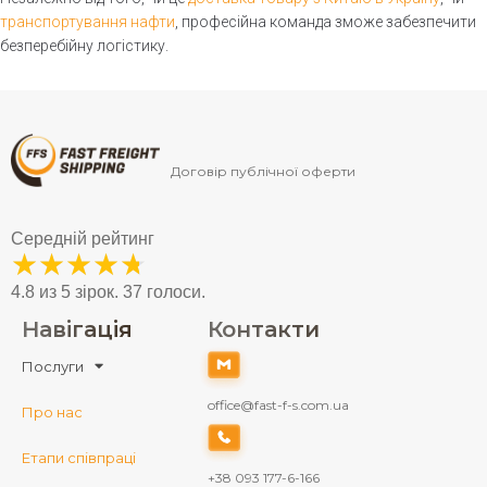
Збірні вантажі
тонн
Вантажні перевезення фурою
транспортування нафти
, професійна команда зможе забезпечити
Перевезення кабелю
Вантажоперевезення до 100
безперебійну логістику.
тонн
Перевезення катерів
Перевезення косметики
Транспортування лікарських
засобів
Договір публічної оферти
Перевезення металу
Перевезення навантажувачів
Середній рейтинг
Перевезення дизельного
★
★
★
★
★
палива
4.8 из 5 зірок. 37 голоси.
Перевезення небезпечних
вантажів
Навігація
Контакти
Негабаритний вантаж
Послуги
Перевезення обладнання
office@fast-f-s.com.ua
Про нас
Перевезення панелей
Перевезення спецтехніки
Етапи співпраці
Перевезення
+38 093 177-6-166