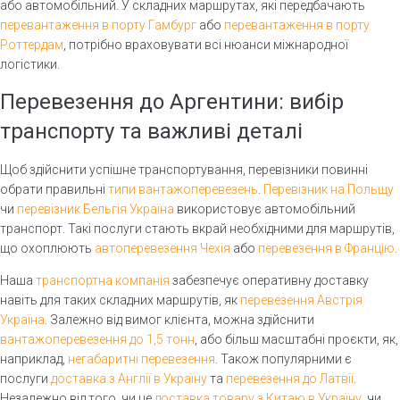
Послуги трала
або автомобільний. У складних маршрутах, які передбачають
Перевезення Україна Чехія
перевантаження в порту Гамбург
або
перевантаження в порту
Словакія україна перевезення
Роттердам
, потрібно враховувати всі нюанси міжнародної
Україна Швеція перевезення
Генеральний вантаж
логістики.
Доставка з Нідерландів в
Польща україна перевезення
Україну
Перевезення до Аргентини: вибір
Вартість перевезення спецтехніки
Перевезення до Молдови
транспорту та важливі деталі
Авіаперевезення в Казахстан
Перевезення до США
Перевезення до Південної
Перевезення Австралія
Перевезення із температурним
Вантажоперевезення до 1,5
Перевезення бусом
Перевезення агрохімії
Зберігання на складах
Митне оформлення товарів
Перевантаження в порту
Декларація т1
Т1 в портах
Кореї
режимом
тонн
при імпорті
Гданськ
Щоб здійснити успішне транспортування, перевізники повинні
Перевезення до Канади
Перевезення Нова Зеландія
Мультимодальні перевезення
Перевезення мінеральних
Упакування
Експортна декларація
Перевезення до Індії
Перевезення автозапчастин
Вантажні перевезення до 2
добрив
Митне оформлення експорту
Перевантаження в порту
обрати правильні
типи вантажоперевезень
.
Перевізник на Польщу
Перевезення до Аргентини
Перевезення бортовим
Маркування
тонн
Гамбург
чи
перевізник Бельгія Україна
використовує автомобільний
Перевезення до Японії
Перевезення алкогольної
автомобілем
Перевезення насіння
Митне оформлення вантажів
Перевезення до Бразилії
Страхування вантажів
продукції
Вантажні перевезення до 3
Перевантаження в порту
транспорт. Такі послуги стають вкрай необхідними для маршрутів,
Доставка з Туреччини в
Авто з гідробортом
Перевезення овочів та фруктів
тонн
Роттердам
що охоплюють
автоперевезення Чехія
або
перевезення в Францію
.
Україну
Військові автомобільні
Перевезення
Перевезення с/г техніки
перевезення
Вантажні перевезення до 5
Перевезення до Тайваню
контейнеровозом
Наша
транспортна компанія
забезпечує оперативну доставку
тонн
Швидкопсувні вантажі
навіть для таких складних маршрутів, як
перевезення Австрія
Доставка вантажів з Китаю
Перевезення платформою
Вантажоперевезення до 10
Україна
. Залежно від вимог клієнта, можна здійснити
Перевезення верстатів
тонн
Перевезення до ОАЕ
Рефрижераторні перевезення
вантажоперевезення до 1,5 тонн
, або більш масштабні проєкти, як,
Перевезення двигуна
Вантажоперевезення до 20
наприклад,
негабаритні перевезення
. Також популярними є
Перевезення Таїланд
Перевезення тентом
тонн
Генеральні вантажі
послуги
доставка з Англії в Україну
та
перевезення до Латвії
.
Перевезення тралом
Вантажоперевезення до 40
Незалежно від того, чи це
доставка товару з Китаю в Україну
, чи