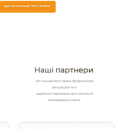
Кореї
Авіадоставка вантажу по маршруту аеропорт Сеул, Південна Корея
– аеропорт Франкфурт, Німеччина- м.Київ, Україна.
ДЕТАЛЬНІШЕ ПРО КЕЙС
Наші партнери
Ми пишаємося своєю бездоганною
репутацією та є
надійним партнером для компаній
міжнародного рівня.