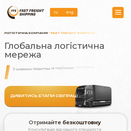
ru
eng
ru
eng
ЛОГІСТИЧНА КОМПАНІЯ
“FAST FREIGHT SHIPPING”
Послуги
логістична
Глобальна
Про нас
мережа
Етапи співпраці
З
широким
покриттям
та
надійними
партнерами
для
ефективного
переміщення
вашого
вантажу
Кейси
FAQ
ДИВИТИСЬ ЕТАПИ СВІПРАЦІ
Контакти
Отримайте безкоштовну
Консультацію від нашого спеціаліста