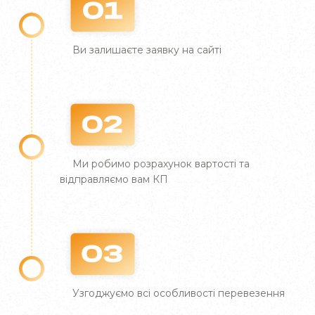
Shipping доставить:
швидкопсувні товари;
Ви залишаєте заявку на сайті
медикаменти;
косметику;
обладнання, спецтехніку, запчастини;
військову техніку;
Ми робимо розрахунок вартості та
відправляємо вам КП
нафтопродукти;
агротовари;
алкогольну продукцію та багато іншого.
Вам не доведеться хвилюватися щодо
Узгоджуємо всі особливості перевезення
страхування (застрахуємо вантаж на
найвигідніших для вас умовах) та проходження