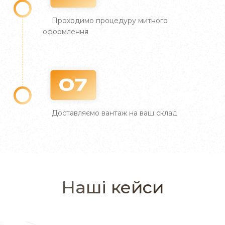
потрібно.
Проходимо процедуру митного
Наша транспортно-логістична компанія
оформлення
гарантує помірні розцінки. Ви фінансово
захищені, адже підписання договору та
протоколу погодження ціни фіксує вартість та
терміни виконання послуги. Щоб дізнатися
суму до сплати, зазначте у формі дані щодо
маршруту (точки завантаження та
Доставляємо вантаж на ваш склад
розвантаження), ваги та розмірів (об’єму)
вантажу. Після обчислень фахівці компанії
повідомлять результат.
Українська логістична компанія FFS приймає
оплату в національній валюті за курсом
Наші кейси
Нацбанку (на момент доставки). Якщо робите
замовлення вперше, внесіть половину суми в
день завантаження, а іншу — в день
розвантаження.