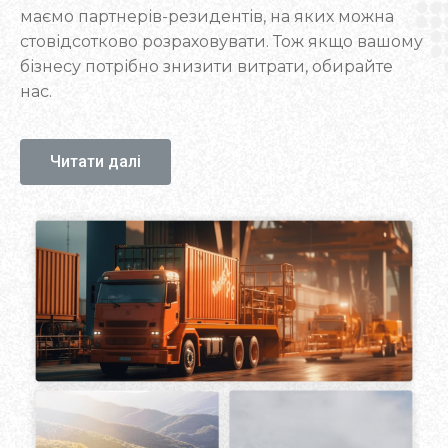
маємо партнерів-резидентів, на яких можна
стовідсотково розраховувати. Тож якщо вашому
бізнесу потрібно знизити витрати, обирайте
нас.
Міжнародна логістична компанія FFS
представлена на ринку України понад 20 років,
Читати далі
тому навіть найприхованіші «підводні камені»
перевезень нам відомі. Надійність,
ефективність та європейські стандарти сервісу
— ось, що подобається клієнтам. У роботі ми
керуємося клієнтоорієнтованим підходом і
забезпечуємо замовника персональним
менеджером. Фахівець завжди готовий надати
відповідь, тож не потрібно витрачати час на
очікування зв’язку з call-центром.