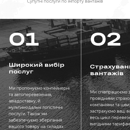
Супутні послуги по імпорту вантажів
01
02
Широкий вибір
Страхуван
послуг
вантажів
Ми пропонуємо контейнерні
Ми співпрацюємо 
та автоперевезення,
провідними страх
авіадоставку, й
компаніями та шв
мультимодальні логістичні
застрахуємо ваш в
послуги. Також ми
весь цикл перевез
забезпечуємо зберігання
вигідними тарифам
вашого товару на складах .