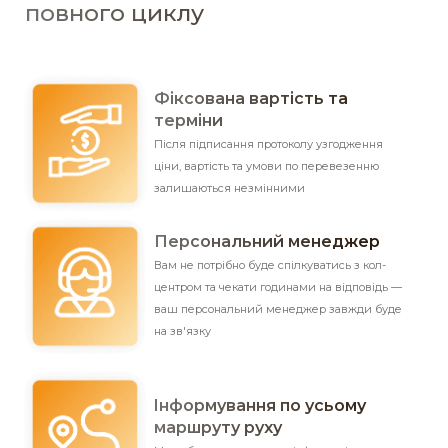
повного циклу
Фіксована вартість та
терміни
Після підписання протоколу узгодження
ціни, вартість та умови по перевезенню
залишаються незмінними
Персональний менеджер
Вам не потрібно буде спілкуватись з кол-
центром та чекати годинами на відповідь —
ваш персональний менеджер
завжди буде
на зв'язку
Iнформування по усьому
маршруту руху