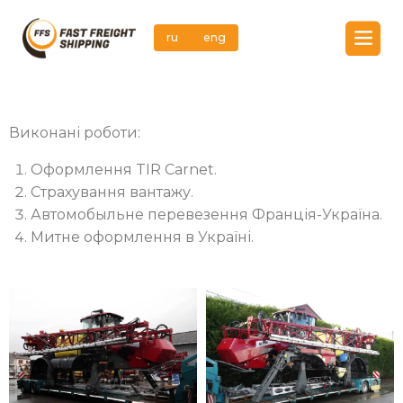
ru
eng
ru
eng
Виконані роботи:
Послуги
Оформлення TIR Carnet.
Про нас
Страхування вантажу.
Етапи співпраці
Автомобыльне перевезення Франція-Україна.
Митне оформлення в Україні.
Кейси
FAQ
Контакти
Заповніть форму
І ми передзвонимо Вам протягом дня