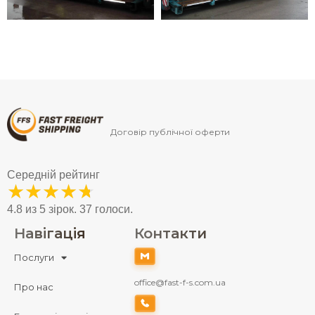
Договір публічної оферти
ВІДПРАВИТИ ДАНІ
Середній рейтинг
★
★
★
★
★
Натискаючи кнопку
”Отримати консультацію”,
4.8 из 5 зірок. 37 голоси.
ви погоджуєтесь з “Політикою щодо обробки
Навігація
Контакти
персональних даних”.
Послуги
office@fast-f-s.com.ua
Про нас